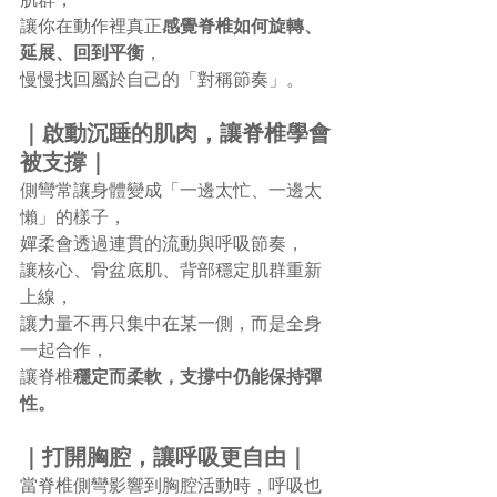
讓你在動作裡真正
感覺脊椎如何旋轉、
延展、回到平衡
，
慢慢找回屬於自己的「對稱節奏」。
｜啟動沉睡的肌肉，讓脊椎學會
被支撐｜
側彎常讓身體變成「一邊太忙、一邊太
懶」的樣子，
嬋柔會透過連貫的流動與呼吸節奏，
讓核心、骨盆底肌、背部穩定肌群重新
上線，
讓力量不再只集中在某一側，而是全身
一起合作，
讓脊椎
穩定而柔軟，支撐中仍能保持彈
性。
｜打開胸腔，讓呼吸更自由｜
當脊椎側彎影響到胸腔活動時，呼吸也