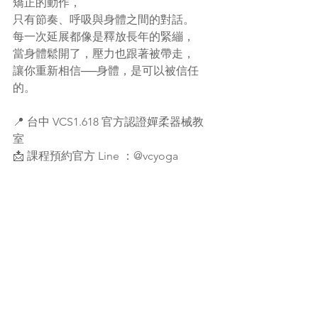
矯正的動作，
只有節奏、呼吸與身體之間的對話。
每一次延展都像是釋放長年的緊繃，
當身體鬆開了，壓力也跟著被帶走，
讓你重新相信──身體，是可以被信任
的。
📍 台中 VCS1.618 官方認證嬋柔器械教
室
📩 課程預約官方 Line ：@vcyoga