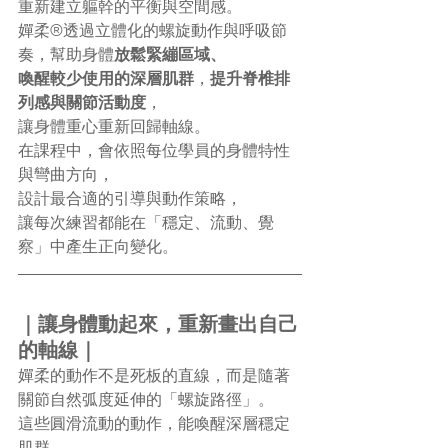
重新建立軀幹的平衡與空間感。
嬋柔®透過立體化的螺旋動作與呼吸節
奏，幫助身體
放鬆緊繃區域、
喚醒較少使用的深層肌群
，
提升脊椎排
列感與關節活動度
，
讓身體重心重新回歸軸線。
在課程中，會依照每位學員的身體特性
與彎曲方向，
設計最合適的引導與動作策略，
讓每次練習都能在「穩定、流動、覺
察」中產生正向變化。
｜讓身體動起來，重新畫出自己
的軸線｜
嬋柔的動作不是死板的直線，而是隨著
關節自然弧度延伸的「螺旋路徑」。
這些圓滑流動的動作，能喚醒深層穩定
肌群，