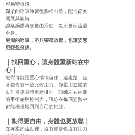
容易變得淺。
嬋柔的呼吸練習從胸椎出發，配合節奏
開展與旋轉，
讓橫膈膜再次自由滑動，氣流自然流過
全身。
更深的呼吸，不只帶來放鬆，也讓姿態
更輕盈挺拔。
｜找回重心，讓身體重新站在中
心｜
側彎可能讓重心悄悄偏移，連走路、坐
著都會有一邊比較用力。嬋柔用立體的
動作引導身體重新排列，訓練左右兩側
的平衡感與控制力，讓你在每個姿勢中
都能穩穩地回到自己的軸線。
｜動得更自由，身體也更放鬆｜
在嬋柔的流動裡，沒有硬撐也沒有用力