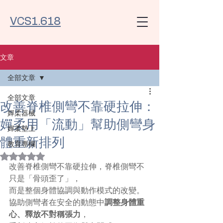
VCS1.618
文章
全部文章
全部文章
改善脊椎側彎不靠硬拉伸：
嬋柔器械
嬋柔用「流動」幫助側彎身
嬋柔墊上
體重新排列
教育專欄
評等為 NaN（最高為 5 顆星）。
改善脊椎側彎不靠硬拉伸，脊椎側彎不
只是「骨頭歪了」，
而是整個身體協調與動作模式的改變。
協助側彎者在安全的動態中
調整身體重
心、釋放不對稱張力
，