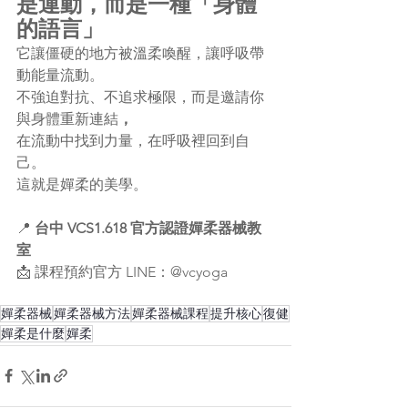
是運動，而是一種「身體
的語言」
它讓僵硬的地方被溫柔喚醒，讓呼吸帶
動能量流動。
不強迫對抗、不追求極限，而是邀請你
與身體重新連結
，
在流動中找到力量，在呼吸裡回到自
己。
這就是嬋柔的美學。
📍 
台中 VCS1.618 官方認證嬋柔器械教
室
📩 課程預約官方 LINE：@vcyoga
嬋柔器械
嬋柔器械方法
嬋柔器械課程
提升核心
復健
嬋柔是什麼
嬋柔