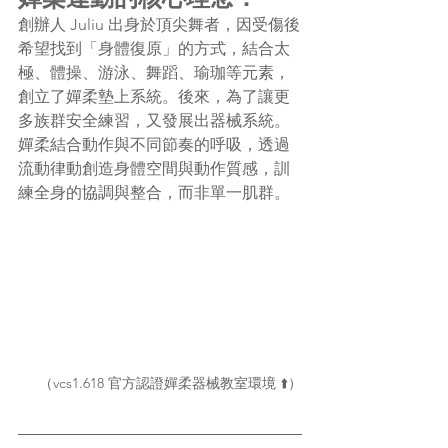
創辦人 Juliu 出身於頂尖舞者，因受傷後
希望找到「身體復原」的方式，結合太
極、體操、游泳、舞蹈、瑜珈等元素，
創立了嬋柔墊上系統。後來，為了讓更
多族群安全練習，又發展出器械系統。
嬋柔結合動作與不同節奏的呼吸，透過
流動律動創造身體空間與動作質感，訓
練全身的協調與整合，而非單一肌群。
（vcs1.618 官方認證嬋柔器械教室環境 ⬆️）