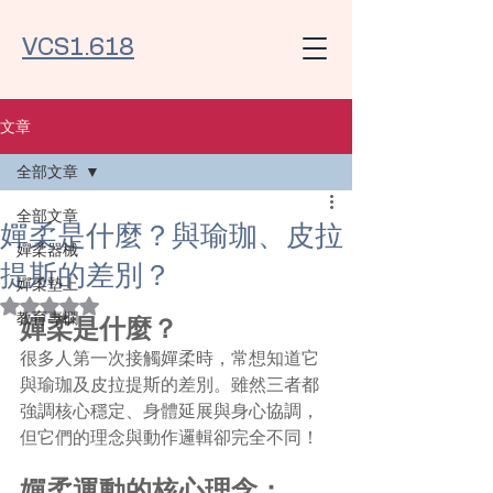
VCS1.618
文章
全部文章
全部文章
嬋柔是什麼？與瑜珈、皮拉
嬋柔器械
提斯的差別？
嬋柔墊上
評等為 NaN（最高為 5 顆星）。
教育專欄
嬋柔是什麼？
很多人第一次接觸嬋柔時，常想知道它
與瑜珈及皮拉提斯的差別。雖然三者都
強調核心穩定、身體延展與身心協調，
但它們的理念與動作邏輯卻完全不同！
嬋柔運動的核心理念：