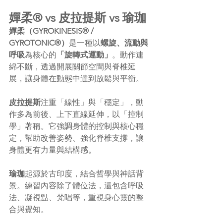
嬋柔® vs 皮拉提斯 vs 瑜珈
嬋柔（GYROKINESIS® / 
GYROTONIC®）
是一種以
螺旋、流動與
呼吸
為核心的
「旋轉式運動」
。動作連
綿不斷，透過開展關節空間與脊椎延
展，讓身體在動態中達到放鬆與平衡。
皮拉提斯
注重「線性」與「穩定」，動
作多為前後、上下直線延伸，以「控制
學」著稱。它強調身體的控制與核心穩
定，幫助改善姿勢、強化脊椎支撐，讓
身體更有力量與結構感。
瑜珈
起源於古印度，結合哲學與神話背
景。練習內容除了體位法，還包含呼吸
法、凝視點、梵唱等，重視身心靈的整
合與覺知。