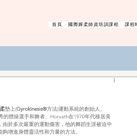
首頁
國際嬋柔師資培訓課程
課程
柔
墊上(
Gyrokinesis®
方法)運動系統的創始人。
體操選手和舞者。Horvath在1970年代移居美
，由於多次嚴重的運動傷害，他的舞蹈生涯被迫中
能夠增進身體靈活性和力量的方法。