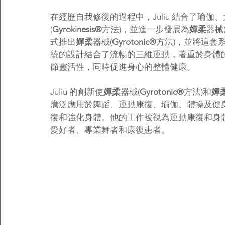
在經歷自我修復的過程中，Juliu 結合了瑜
(
Gyrokinesis®
方法)，並進一步發展為
嬋柔
器械
式推出
嬋柔
器械(
Gyrotonic®
方法)，並將這套
統的設計結合了流暢的三維運動，著重於身體
節靈活性，同時促進身心的整體健康。
Juliu 的創新使
嬋柔
器械(
Gyrotonic®
方法)和
嬋
廣泛應用於舞蹈、運動康復、瑜伽、體操及健
復和強化身體。他的工作被視為運動康復和身
愛好者、專業舞者和康復患者。