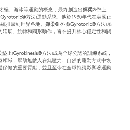
伽、太極、游泳等運動的概念，最終創造出
嬋柔®
墊上
(
Gyrotonic®
方法)運動系統。他於1980年代在美國正
系統推廣到世界各地。
嬋柔®
器械(
Gyrotonic®
方法)系
的延展、旋轉和圓形動作，旨在提升核心穩定性和關
柔
墊上(
Gyrokinesis®
方法)成為全球公認的訓練系統，
身領域，幫助無數人在無壓力、自然的運動方式中恢
體保健的重要貢獻，並且至今在全球持續影響著運動