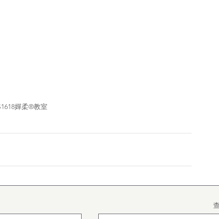
S1618嬋柔®教室