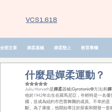
VCS1.618
全部文章
嬋柔器械
嬋柔墊上
教育專欄
什麼是嬋柔運動？
評等為 NaN（最高為 5 顆星）。
Juliu Horvath是
嬋柔
器械(
Gyrotonic®
方法)和
嬋
他於1942年出生在羅馬尼亞，年輕時是一名優秀的
國，並成為紐約市芭蕾舞團的成員。不幸的是
斷。為了康復，他開始專注於探索和開發一套