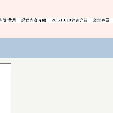
時段/費用
課程內容介紹
VCS1.618師資介紹
文章專區