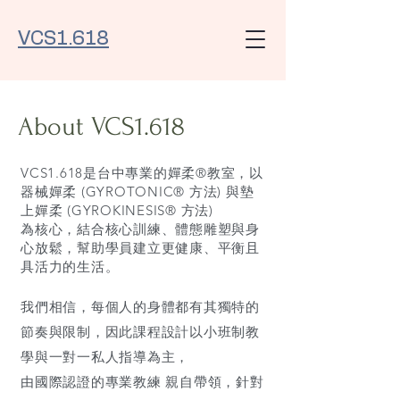
VCS1.618
About VCS1.618
VCS1.618是台中專業的嬋柔®教室，以
器械嬋柔 (GYROTONIC® 方法) 與墊
上嬋柔 (GYROKINESIS® 方法)
為核心
，結合核心訓練、體態雕塑與身
心放鬆，幫助學員建立更健康、平衡且
具活力的生活。
我們相信，每個人的身體都有其獨特的
節奏與限制，因此課程設計以小班制教
學與一對一私人指導為主，
由國際認證的專業教練 親自帶領，針對