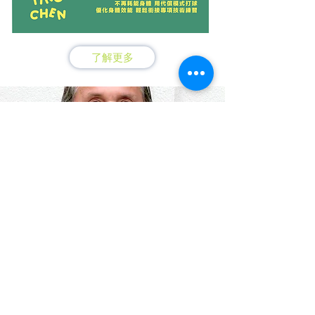
了解更多
Juliu Horva
th
是GYROTONIC®和GYROKINESIS®運動系統的創始人。他於1942年出生
在羅馬尼亞，年輕時是一名優秀的體操選手和舞者。Horvath在1970年代
移居美國，並成為紐約市芭蕾舞團的成員。不幸的是，由於多次嚴重的運
動傷害，他的舞蹈生涯被迫中斷。為了康復，他開始專注於探索和開發一