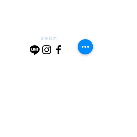
​更多我們
地址 : 旱溪教室 | 台中市太平區旱溪西路二段193號
信箱 :
vinacloset@gmail.com
電話 :
09-1678-7558
VCS1.618
GYROTONIC
®
Training
GYROKINESIS
®
Training