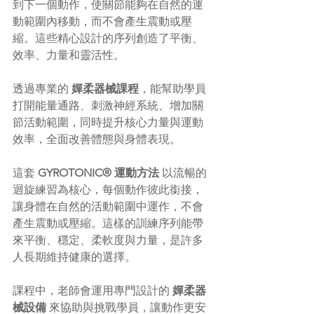
到下一個動作，使關節能夠在自然的運
動範圍內移動，而不會產生震動或壓
縮。這些精心設計的序列創造了平衡、
效率、力量和靈活性。
透過專業的 
嬋柔器械課程
，能幫助學員
打開能量通路、刺激神經系統、增加關
節活動範圍，同時提升核心力量與運動
效率，全面改善體態與身體表現。
這套 
GYROTONIC® 運動方法
 以流暢的
迴旋練習為核心，每個動作彼此銜接，
讓身體在自然的活動範圍中運作，不會
產生震動或壓縮。這樣的訓練序列能帶
來平衡、穩定、柔軟度與力量，是許多
人長期維持健康的選擇。
課程中，老師會運用專門設計的 
嬋柔器
械設備
 來協助與挑戰學員，讓動作更安