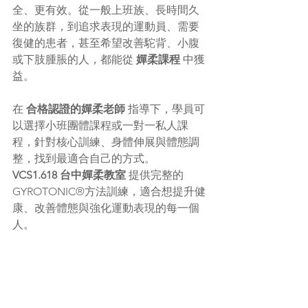
全、更有效。從一般上班族、長時間久
坐的族群，到追求表現的運動員、需要
復健的患者，甚至希望改善駝背、小腹
或下肢腫脹的人，都能從 
嬋柔課程
 中獲
益。
在 
合格認證的嬋柔老師
 指導下，學員可
以選擇小班團體課程或一對一私人課
程，針對核心訓練、身體伸展與體態調
整，找到最適合自己的方式。
VCS1.618 台中嬋柔教室
 提供完整的 
GYROTONIC®方法訓練，適合想提升健
康、改善體態與強化運動表現的每一個
人。