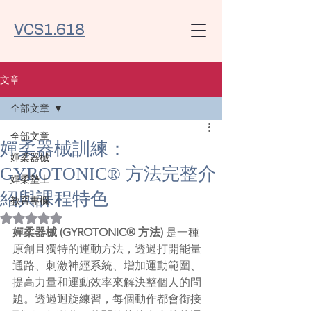
VCS1.618
文章
全部文章
全部文章
嬋柔器械訓練：
嬋柔器械
GYROTONIC® 方法完整介
嬋柔墊上
紹與課程特色
教育專欄
評等為 NaN（最高為 5 顆星）。
嬋柔器械 (GYROTONIC® 方法)
 是一種
原創且獨特的運動方法，透過打開能量
通路、刺激神經系統、增加運動範圍、
提高力量和運動效率來解決整個人的問
題。透過迴旋練習，每個動作都會銜接