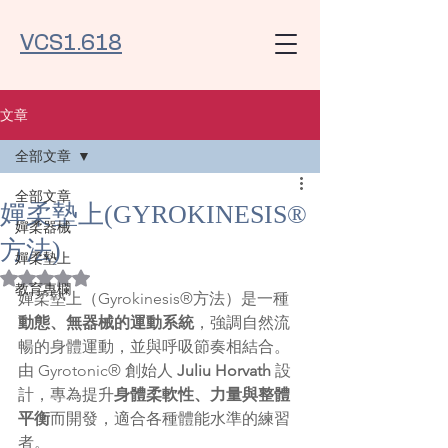
VCS1.618
文章
全部文章
全部文章
嬋柔墊上(GYROKINESIS®
嬋柔器械
方法)
嬋柔墊上
評等為 NaN（最高為 5 顆星）。
教育專欄
嬋柔墊上（Gyrokinesis®方法）是一種
動態、無器械的運動系統
，強調自然流
暢的身體運動，並與呼吸節奏相結合。
由 Gyrotonic® 創始人 
Juliu Horvath
 設
計，專為提升
身體柔軟性、力量與整體
平衡
而開發，適合各種體能水準的練習
者。