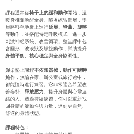
課程通常從
椅子上的緩和動作
開始，溫
暖脊椎並喚醒全身。隨著練習進展，學
員將移至地板上進行
延展、彎曲、旋轉
等動作，並搭配特定呼吸模式，進一步
刺激神經系統、改善循環。整堂課中包
含圓形、波浪狀及螺旋動作，幫助提升
身體平衡、核心穩定
與全身協調性。
嬋柔墊上課程
不依賴器械，動作可隨時
施作
，無論在家、辦公室或旅行途中，
都能隨時進行練習。它非常適合希望改
善姿勢、
釋放壓力
、提升身體與心靈連
結的人。透過持續練習，你可以重新找
回身體的流動性與力量，達到更自然、
舒適的身體狀態。
課程特色：